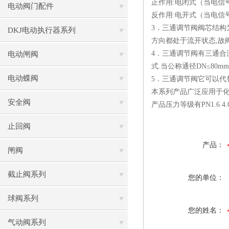
正作用:电闭式（当电信
电动阀门配件
反作用:电开式（当电信
3．三通调节阀阀芯结构
DKJ电动执行器系列
方向都处于流开状态,故
4．三通调节阀有三通
电动闸阀
式.当公称通径DN≤80
电动蝶阀
5．三通调节阀它可以代
本系列产品广泛应用于化
安全阀
产品压力等级有PN1.6 4
止回阀
产品：
闸阀
截止阀系列
您的单位：
球阀系列
您的姓名：
气动阀系列