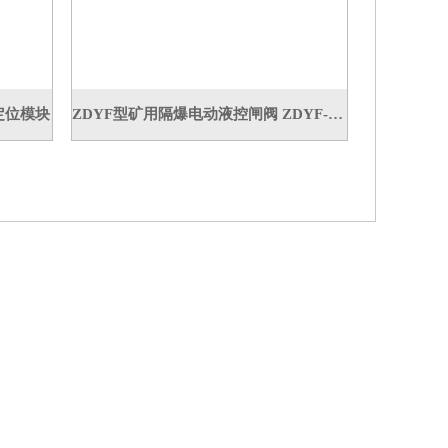
X定位模块
ZDYF型矿用隔爆电动液控闸阀 ZDYF-100/40